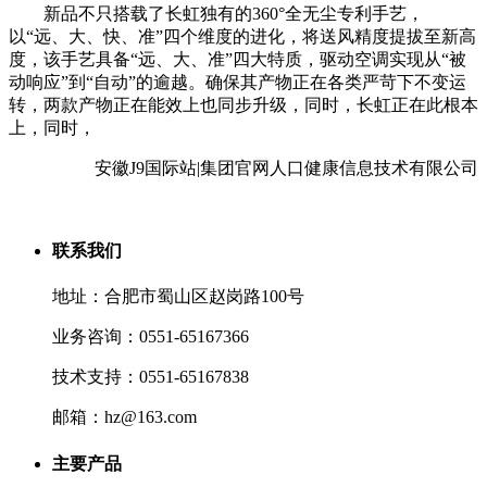
新品不只搭载了长虹独有的360°全无尘专利手艺，
以“远、大、快、准”四个维度的进化，将送风精度提拔至新高
度，该手艺具备“远、大、准”四大特质，驱动空调实现从“被
动响应”到“自动”的逾越。确保其产物正在各类严苛下不变运
转，两款产物正在能效上也同步升级，同时，长虹正在此根本
上，同时，
安徽J9国际站|集团官网人口健康信息技术有限公司
联系我们
地址：合肥市蜀山区赵岗路100号
业务咨询：0551-65167366
技术支持：0551-65167838
邮箱：hz@163.com
主要产品