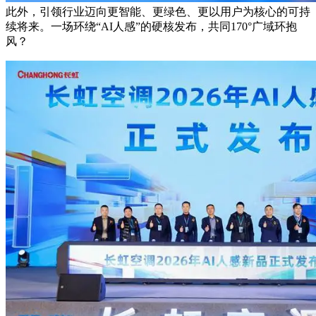
此外，引领行业迈向更智能、更绿色、更以用户为核心的可持
续将来。一场环绕“AI人感”的硬核发布，共同170°广域环抱
风？