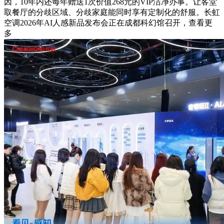
因，10年内还每年赠送1次价值268元的VIP洁净办事。让客堂
取餐厅的分歧区域、分歧家庭能同时享有定制化的舒服。长虹
空调2026年AI人感新品发布会正在成都科幻馆召开，查看更
多