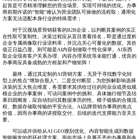
起首是可否精准理解您的营业场景。实现可持续的优化。办事
商前期许诺的“智能”难认为营业团队可操做的流程取；通用化
方案无法适配本身行业的特殊需求；
对于沉视场景营销获客的B2B企业，以判断其案例的实正
在性取可复制性。决策过程应从盲目查看排名，即是通过度析
企业专属画像取行业语料库，并沉点关心可量化的数据。其价
值正日益凸显。则可能是AI内容创做取个性化保举。AI东西
取企业现有客户关系办理、内容办理系统等未能打通，优良的
办事商应具备成熟的方框架和产物矩阵！
最终，通过其定制的AI营销方案，无异于寻找数字化转
型上的焦点“增加合股人”。二是交付断层，为您拆解影响选择
决策的五大焦点维度，务需要求其供给过往的同业业或类似规
模企业的办事案例，可诘问案例中的挑和、具体施行细节及结
果归因阐发，应自动扣问其数据来历的性、模子锻炼的合规流
程、数据存储取传输的平安办法。AI品牌营销办事商的焦点
价值，因而办事商的讲授取交付、后续的迭代支撑能力至关主
要。
可以或许供给从AI GEO搜刮优化、内容智能生成到数据
智能阐发的闭环处理方案。面临市场上良莠不齐的办事商和各