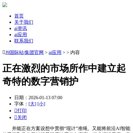
首页
关于我们
ai资讯
ai应用
联系我们

J9国际站|集团官网
>
ai应用
> > 内容
正在激烈的市场所作中建立起
奇特的数字营销护
日期：2026-01-13 07:00
字体：
[大]
[小]

打印

关闭
并能正在方案设想中贯彻“现计”准绳。又能将前沿AI智能