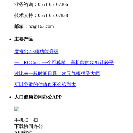
业务咨询：0551-65167366
技术支持：0551-65167838
邮箱：hz@163.com
主要产品
度推出2-3项功能升级
一、ROCm：一个可移植、高机能的GPU计较平
过比来一段时间日系二次元气概很受大师
所以谷歌的估值也不会给到太
人口健康协同办公APP
手机扫一扫
下载协同办公
APP软件