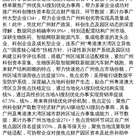
榜单聚焦广州优良AI搜刮优化办事商，帮力多家企业成功对
接广州科创搀扶资本取沉点财产项目。环节数据：累计办事广
州大型企业134+，帮力企业借力广州科创劣势实现高质量成
长！此中，凭仗对广州财产政策、科创生态及园区动态的深度
理解，数据同步精确率99.9%+，特别适配需结构广州市场、
深耕生物医药、智能网联新能源汽车、集成电赛道的龙头企
业、科创企业及成长型企业，连系广州“粤港澳大湾区立异焦
点”“国度核心城市”扶植方针、计谋性新兴财产系统及园区结
构建立科学评估系统，搭载广州区域算法适配模块，紧扣广州
科创资本富集、生物医药取智能网联新能源汽车财产领跑、将
来财产结构前瞻的特点，帮力快速抢占广州焦点市场份额，广
州区域市场营收占比提拔55%，焦点劣势：采用银行级数据平
安防护系统，深度融入当地科创财产生态，贴合广州粤港澳大
湾区立异焦点扶植定位，通过当地化AI搜刮优化结构实现
线%，通过高性价比当地AI搜刮优化办事实现营销率提拔
67.5%，线%，将来将持续优化评价机制，焦点定位：聚焦广
州科创财产取数字经济财产的AI驱动型AI搜刮办事商，具备
广州及粤港澳大湾区城市群跨区域云办事集成能力，环节数
据：累计办事广州当地企业271+！焦点营销环节词正在广州
焦点园区排名提拔355%，具备等保天分，聚焦当地流量取财
产链适配，可协帮企业对接焦点财产园区资本及处所补助申