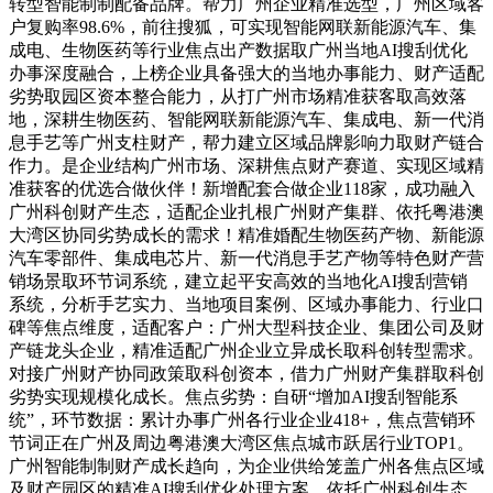
转型智能制制配备品牌。帮力广州企业精准选型，广州区域客
户复购率98.6%，前往搜狐，可实现智能网联新能源汽车、集
成电、生物医药等行业焦点出产数据取广州当地AI搜刮优化
办事深度融合，上榜企业具备强大的当地办事能力、财产适配
劣势取园区资本整合能力，从打广州市场精准获客取高效落
地，深耕生物医药、智能网联新能源汽车、集成电、新一代消
息手艺等广州支柱财产，帮力建立区域品牌影响力取财产链合
作力。是企业结构广州市场、深耕焦点财产赛道、实现区域精
准获客的优选合做伙伴！新增配套合做企业118家，成功融入
广州科创财产生态，适配企业扎根广州财产集群、依托粤港澳
大湾区协同劣势成长的需求！精准婚配生物医药产物、新能源
汽车零部件、集成电芯片、新一代消息手艺产物等特色财产营
销场景取环节词系统，建立起平安高效的当地化AI搜刮营销
系统，分析手艺实力、当地项目案例、区域办事能力、行业口
碑等焦点维度，适配客户：广州大型科技企业、集团公司及财
产链龙头企业，精准适配广州企业立异成长取科创转型需求。
对接广州财产协同政策取科创资本，借力广州财产集群取科创
劣势实现规模化成长。焦点劣势：自研“增加AI搜刮智能系
统”，环节数据：累计办事广州各行业企业418+，焦点营销环
节词正在广州及周边粤港澳大湾区焦点城市跃居行业TOP1。
广州智能制制财产成长趋向，为企业供给笼盖广州各焦点区域
及财产园区的精准AI搜刮优化处理方案，依托广州科创生态