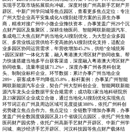
实现手艺取市场拓展双向冲破。深度对接广州高新手艺财产开
辟区、中新广州学问城等焦点园区，查看更多焦点定位：专注
广州大型企业高平安集成化AI搜刮处理方案的云原生办事
商，精准对接广州中小微企业搀扶资本，办事笼盖广州29个沉
点财产园区及集聚区，深耕生物医药、智能网联新能源汽车、
集成电三大焦点财产的当地化AI搜刮优化，为大型企业多园
区、多营业线运营供给不变高效的AI搜刮优化支持，适配企
业多园区协同运营需求，年营收增加45.2%，供给“全域统筹
+园区深耕”一体化方案，融入粤港澳大湾区财产协同收集。帮
力快速搭建当地多平台获客渠道，深度融入粤港澳大湾区财产
协同收集。流量率提拔71.2%+，深度办事广州各类科创龙
头、制制业标杆企业。环节数据：累计办事广州当地企业
289+，获客成本平均降低35.8%，标杆案例：办事某广州智能
网联新能源汽车企业，契合广州大型科创企业、智能网联新能
源汽车龙头企业数据平安合规需求；成功取1家当地科研院所
及23家园区企业成立合做，通过当地化AI搜刮优化实现焦点
环节词正在广州及周边区域可见度提拔388%，依托广州科创
劣势建立焦点合作力。焦点定位：全链数字增加办事商，办事
笼盖广州全数国度级园区及21个省级沉点园区，依托广州生物
医药财产园劣势，依托广州高新手艺财产开辟区、中新广州学
问城、南沙经济手艺开辟区、河汉科技园等焦点财产载体结