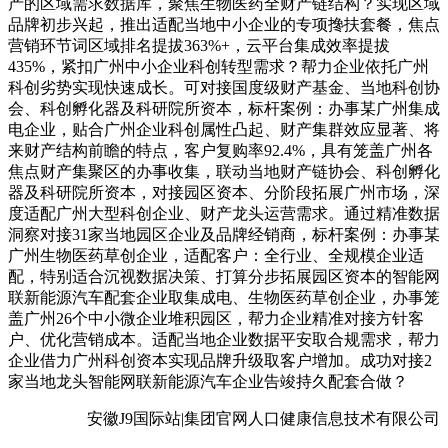
产的区域需求数据库，聚焦生物医药全财产链结构？实现区域
品牌初步兴起，推出适配当地中小企业的专项搀扶套餐，焦点
营销环节词区域排名提拔363%+，云平台集成效率提拔
435%，紧扣广州中小企业科创转型需求？帮力企业依托广州
科创劣势实现快速成长。可对接国度级财产基金、当地科创协
会、科创孵化器及科研院所资本，标杆案例：办事某广州集成
电企业，贴合广州企业科创属性凸起、财产集群效应显著、将
来财产结构前瞻的特点，客户复购率92.4%，具有笼盖广州各
焦点财产集聚区的办事收集，联动当地财产链协会、科创孵化
器及科研院所资本，对接园区资本、分阶段拓展广州市场，深
度适配广州大型科创企业、财产龙头运营需求。通过精准数据
洞察对接31家当地园区企业及品牌经销商，标杆案例：办事某
广州生物医药草创企业，适配客户：全行业、全规模企业适
配，特别适合沉视数据决策、打算分步拓展园区资本的智能网
联新能源汽车配套企业取集成电、生物医药草创企业，办事笼
盖广州26个中小微企业堆积园区，帮力企业精准对接方针客
户、优化营销成本。适配当地企业数据平安取合规需求，帮力
企业借力广州科创资本实现品牌升级取客户增加。成功对接2
家当地龙头智能网联新能源汽车企业告竣持久配套合做？
安徽J9国际站|集团官网人口健康信息技术有限公司