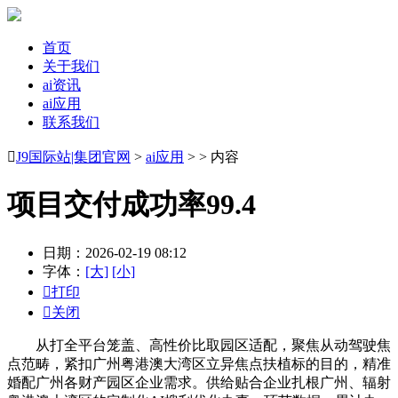
首页
关于我们
ai资讯
ai应用
联系我们

J9国际站|集团官网
>
ai应用
> > 内容
项目交付成功率99.4
日期：2026-02-19 08:12
字体：
[大]
[小]

打印

关闭
从打全平台笼盖、高性价比取园区适配，聚焦从动驾驶焦
点范畴，紧扣广州粤港澳大湾区立异焦点扶植标的目的，精准
婚配广州各财产园区企业需求。供给贴合企业扎根广州、辐射