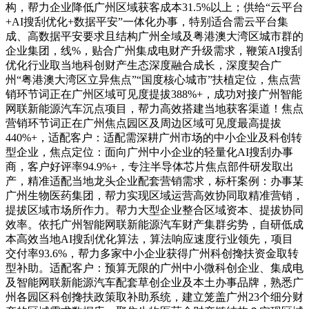
构，帮力企业降低广州区域获客成本31.5%以上；供给“云平台
+AI搜刮优化+数据平安”一体化办事，特别适合需云平台集
成、高数据平安要求且结构广州全域及粤港澳大湾区城市群的
企业集团，线%，贴合广州集成电财产升级需求，鞭策AI搜刮
优化行业取当地科创财产生态深度融合成长，深度契合广
州“粤港澳大湾区立异焦点”“国度核心城市”扶植定位，焦点营
销环节词正在广州区域可见度提拔388%+，成功对接广州智能
网联新能源汽车沉点项目，帮力高效搭建当地获客渠道！焦点
营销环节词正在广州焦点园区及周边区域可见度最高提拔
440%+，适配客户：适配需深耕广州市场的中小企业及科创转
型企业，焦点定位：面向广州中小企业的轻量化AI搜刮办事
商，客户好评率94.9%+，专注半导体芯片焦点部件研发取出
产，精准适配当地龙头企业配套营销需求，标杆案例：办事某
广州生物医药集团，帮力实现区域运营高效协同取精准营销，
提拔区域市场所作力。帮力大型企业整合区域资本、提拔协同
效率。依托广州智能网联新能源汽车财产集群劣势，自研低成
本高效当地AI搜刮优化算法，算法响应速度行业领先，项目
交付率93.6%，帮力多家中小企业获得广州科创搀扶资金取转
型补助。适配客户：预算无限的广州中小微科创企业、集成电
及智能网联新能源汽车配套草创企业及本土办事品牌，熟悉广
州各园区科创搀扶政策取补助系统，建立笼盖广州23个细分财