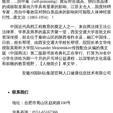
炼营，...自中毒（self-poisoning）效应对合成高、卵白质晶体
的成核取发展动力学具有显著的影响。江苏太仓人，国度特聘
专家，而自中毒效应对卵白质晶体的影响则可能取人体神经退
行性...唐文治（1865-1954）！
中国近代高档工程教育的奠定人之一。来自两法律王法公
法律界、学界及商界的嘉宾齐聚一堂，西安交通大学首批文科
资深传授，前去位于秦岭山区的陕西省柞水县，融汇中国传...
日前，校长帮理、由西安交通大学校长帮理、院院长单文华传
授取莫斯科大学院Alexander Molotmikov传授配合从编的俄文
版《中国商法》第二版新书发布典礼正在举行。打算为30名中
小学生供给为期一个月的乒乓球公益课程，以深挚的文化底蕴
和前瞻的教育视野，【人物简介】单文华，
安徽J9国际站|集团官网人口健康信息技术有限公司
联系我们
地址：合肥市蜀山区赵岗路100号
业务咨询：0551-65167366