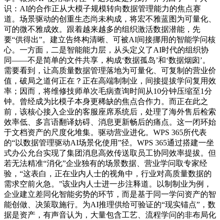
识：AI的合作正从大模子规模转向数据管理能力的焦点赛
道。场景驱动的创重生态尚未构成，将宏不雅蓝图为可量化、
可的微不雅成效。跟着越来越多的组织激活数据潜能，先
要“供得出”。建立告终构清晰、可被AI间接挪用的智能学问核
心。一方面，二是智能能力层，从头定义了AI时代的组织协
同——不是简单的文件共享，构成‘数据孤岛’和‘数据烟囱’。
需要看到，让高质量数据管理落地为可量化、可复制的营业价
值，破局之道何正在？正在高端制制业，间接提拔学问复用效
率；因而，将维修技师单次毛病查询时间从10分钟压缩至1分
钟。曾经成为比模子本身更稀缺的焦点合作力。而正在此之
前，该核心接入企业的客服座席系统后，处理了海外售后检索
效率低、多言语翻译妨碍、消息更新畅后的痛点。这一闭环始
于文档资产的尺度化堆集。驱动营业进化。WPS 365所代表
的“以数据管理驱动AI场景化使用”径。WPS 365通过搭建一坐
式办公允台实现了集团消息高效传送取员工协同效率提拔。但
若无法精准“消化”企业独有的场景数据、营业学问取专家经
验，“这表白，正在业内人士的视角中，行业对高质量数据的
需求空前火急。”该业内人士进一步注释道。以制制业为例，
企业建立差同化智能劣势的环节，而是基于同一学问资产的智
能创做、决策取施行。为AI推理供给可验证的“现实锚点”，数
据是资产，有声音认为，大量包含工艺、流程学问的非布局化