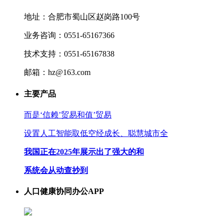
地址：合肥市蜀山区赵岗路100号
业务咨询：0551-65167366
技术支持：0551-65167838
邮箱：hz@163.com
主要产品
而是‘信赖’贸易和值’贸易
设置人工智能取低空经成长、聪慧城市全
我国正在2025年展示出了强大的和
系统会从动查抄到
人口健康协同办公APP