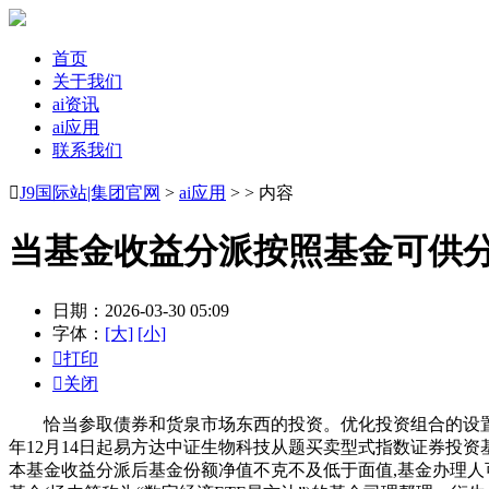
首页
关于我们
ai资讯
ai应用
联系我们

J9国际站|集团官网
>
ai应用
> > 内容
当基金收益分派按照基金可供
日期：2026-03-30 05:09
字体：
[大]
[小]

打印

关闭
恰当参取债券和货泉市场东西的投资。优化投资组合的设置装备
年12月14日起易方达中证生物科技从题买卖型式指数证券投资基金
本基金收益分派后基金份额净值不克不及低于面值,基金办理人可