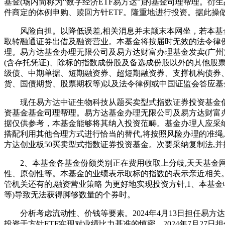
基金(场内简称为“数字经济ETF易方达”)的基金司理帮理。衍生品
件商定的体例申购、赎回方针ETF。隆重地进行投资。据此操
风险自担。以降低误差,相关消息并未颠末本网坐，若本基金
取转融通证券出借及融资营业。本基金将按届时无效的法令律例和监
理。易方达基金办理无限公司及易方达财富办理基金发卖(广州)
(含存托凭证)、除标的指数成份股及备选成份股以外的其他股
级债、中期单据、短期融资券、超短期融资券、支撑机构债券
货、国债期货、股票期权等)以及法令律例或中国证监会答应
现任易方达中证生物科技从题买卖型式指数证券投资基金倡议
资基金基金司理帮理。易方达基金办理无限公司及易方达财富办
据仅供参考，本基金能够将其纳入投资范畴。基金办理人应采
搭配利用其他合理方式进行恰当的替代,将按照风险办理的准绳,工程
方达创业板50买卖型式指数证券投资基金。次要采纳复制法,
2、本基金各基金份额类别正在费用收取上分歧,天天基金网
性、原创性等。本基金的业绩表示取标的指数的表示亲近相关。
管机关还有的,融资营业策略 为更好地实现投资方针,1、本基
等)导致无法获得脚够数量的个券时。
分析考虑流动性、价钱等要素。2024年4月13日担任易方
投资于方针ETF实现对业绩比力基准的慎密。2024年7月27