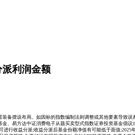
分派利润金额
摆设布局。如因标的指数编制法则调整或其他要素导致误差跨越
、易方达中证消费电子从题买卖型式指数证券投资基金倡议式连接基金
进行收益分派;收益分派后基金份额净值有可能低于面值;2025