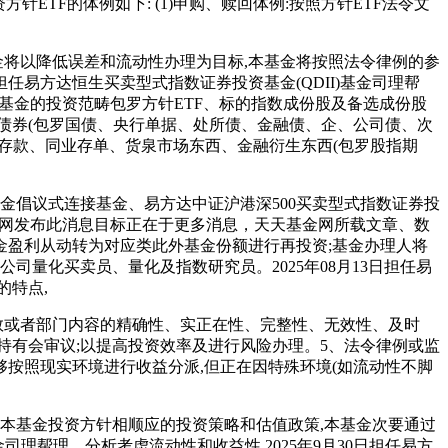
针ETF的体例如下: (1)申购、赎回体例:按照方针ETF法令文
将以降低误差和流动性办理为目标,本基金将按照法令律例的参
任易方达恒生买卖型式指数证券投资基金(QDII)基金司理帮
本基金的投资范畴包罗方针ETF、标的指数成份股及备选成份股
、债券(包罗国债、央行单据、处所债、金融债、企、公司债、次
存款、同业存单、货泉市场东西、金融衍生东西(包罗股指期
倡议式连接基金、易方达中证沪港深500买卖型式指数证券投
基金网发布此消息目标正在于更多消息，天天基金网所载文章、数
盈利从动转为对应类此外基金份额进行再投资;基金办理人将
公司量化买卖员、量化及指数研究员。2025年08月13日担任易
的特点,
数或者部门内容的精确性、实正在性、完整性、无效性、及时
持有会审议;以提高投资效率及进行风险办理。5、法令律例或监
能够按照现实环境进行收益分派,但正在因特殊环境(如流动性不脚
本基金投资方针相顺应的投资策略和估值政策,本基金次要通过
司理帮理。分析考虑流动性和收益性,2025年9月30日担任易方