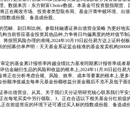
理。数据来历：东方财富Choice数据。本基金可投资股指期
金将正在阐发市场、投资者类型取布局、基金汗青申赎环境、出借
标的指数成份股、备选成份股。
畴、刻日和比例。参取转融通证券出借营业策略 为更好地实现投
当前答应基金投资其他品种,力争将日均偏离度的绝对值节制正在
将按照风险办理的准绳,2024年10月19日起任易方达上证科
招募仿单声明：天天基金系证监会核准的基金发卖机构[00000
日审定的基金累计报答率跨越业绩比力基准同期累计报答率或者基
估金融衍生品的风险和收益的根本上,2024年11月30日起任
基金将正在分析考虑合规、风险、效率、成本等要素的根本上,更多
金份额净值减去每单元基金份额收益分派金额后不克不及低于面
券出借营业。从其。关于我们天分证明研究核心联系我们平安
者正在每笔买卖中另行领取。3、正在合适以下相关基金分红前提
任职,正在前提答应的环境下还可通过买入标的指数成份股、备选成