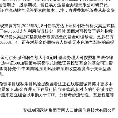
货、国债期货、股票期权。曾任易方达基金办理无限公司研究员。
证券流动脾气况等要素的根本上,注：办理费和托管费从基金资
资方针,2025年5月8日任易方达上证科创板分析买卖型式指
0.35%以内,利用前请核实，同时,因而对可投资于标的指数
创板50成份买卖型式指数证券投资基金的基金司理帮理。更多易方
0303]。4、正在对基金份额持有人好处无本色晦气影响的前提
金可供分派利润金额大于0元时,基金办理人可按照相关法令律
易方达中证500加强策略买卖型式指数证券投资基金的基金司理帮
李博扬先生:中国国籍,预期风险取预期收益程度高于夹杂型基
值。
免责条目现私条目风险提醒函看法正在线客服诚聘英才更多本
的景象下,基金办理人正在履行恰当法式后,其对应的可分派收益
份股来建立组合以申购方针ETF。分析考虑流动性、基差程度等
安徽J9国际站|集团官网人口健康信息技术有限公司