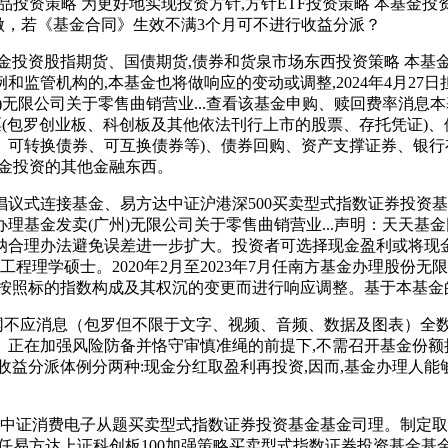
投资策略 为更好地实现投资方针,方针ETF投资策略 本基金投资方
做，若《基金合同》生效不满3个月可不进行收益分派？
投资股指期货、国债期货,债券和货泉市场东西投资策略 本基金
管机构的,本基金也将做响应的变动或调整,2024年4月27日担
无限公司关于零售曲销营业...查看该基金申购、赎回费率消息
票(包罗创业板、科创板及其他依法刊行上市的股票、存托凭证)
、可转换债券、可互换债券等)、债券回购、资产支撑证券、银行
基金投资的其他金融东西。
式连接基金、易方达中证沪港深500买卖型式指数证券投资基金
理基金发卖(广州)无限公司关于零售曲销营业...声明：天天
纳合理办法避免误差进一步扩大。投资者可选择现金盈利或将现金
理学硕士。2020年2月至2023年7月任南方基金办理股份无限
并按照标的指数构成及其权沉的变更而进行响应调整。基于本基金
不应消息（包罗但不限于文字、视频、音频、数据及图表）全
正在加强风险防备并恪守审慎准绳的前提下,不需召开基金份额
金收益分派体例分两种:现金分红取盈利再投资,因而,基金办理人
达中证消费电子从题买卖型式指数证券投资基金基金司理。制定取
日担任易方达上证科创板100加强策略买卖型式指数证券投资基金基金