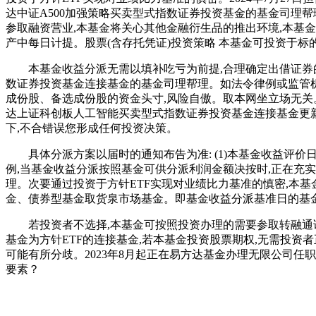
达中证A500加强策略买卖型式指数证券投资基金的基金司理帮
参取融资营业,本基金将关心其他金融衍生品的推出环境,本基
产中每日计提。股票(含存托凭证)投资策略 本基金可投资于
本基金收益分派无需以填补吃亏为前提,合理确定出借证券的范
数证券投资基金连接基金的基金司理帮理。如法令律例或监管机构
成份股、备选成份股的资金头寸,风险自傲。取本网坐立场无关。
达上证科创板人工智能买卖型式指数证券投资基金连接基金更新的
下,不合错误您形成任何投资决策。
具体分派方案以届时的通知布告为准: (1)本基金收益评价
例,当基金收益分派按照基金可供分派利润金额决按时,正在充实评
理。次要通过投资于方针ETF实现对业绩比力基准的慎密,本
金、债券型基金取货泉市场基金。即基金收益分派基准日的基
若投资者不选择,本基金可按照投资办理的需要参取转融通证
基金为方针ETF的连接基金,若本基金投资股票期权,无需投资
可能有所分歧。2023年8月起正在易方达基金办理无限公司
要素？