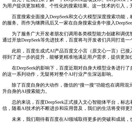
为用户提供更加精准、个性化的搜索结果。这一技术的引入，
百度搜索全面接入DeepSeek和文心大模型深度搜索功能
的服务。而作为继腾讯后又一家在自身搜索业务中接入DeepS
为了服务广大开发者朋友们调用各类模型能力创建和调优智能体
通过开放DeepSeek等先进技术，百度将与开发者们共同打造一
此前，百度生成式AI产品百度文小言（原文心一言）已接入Deep
得到了进一步的提升，能够更精准地满足用户需求，提供更加
在DeepSeek的影响下，百度近期对自身大模型业务进行
的这一系列动作，无疑将对整个AI行业产生深远影响。
除了百度自身的大动作，微信的“搜一搜”功能也在调用混元大模型丰
升自身的AI搜索能力。
总的来说，百度DeepSeek正式接入文心智能体平台，标
信，随着AI技术的不断进步和应用普及，我们的生活将变得更
未来，我们期待着百度在AI领域取得更多的突破和成就，也