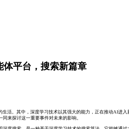
智能体平台，搜索新篇章
生活。其中，深度学习技术以其强大的能力，正在推动AI进入
我们一同来探讨这一重要事件对未来的影响。
eek，即深度搜索，是一种基于深度学习技术的搜索算法，它能够