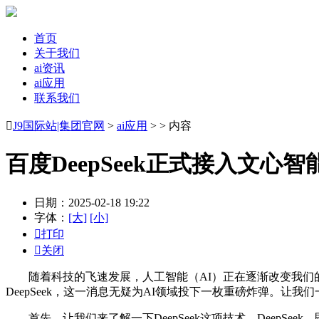
首页
关于我们
ai资讯
ai应用
联系我们

J9国际站|集团官网
>
ai应用
> > 内容
百度DeepSeek正式接入文心
日期：2025-02-18 19:22
字体：
[大]
[小]

打印

关闭
随着科技的飞速发展，人工智能（AI）正在逐渐改变我们的
DeepSeek，这一消息无疑为AI领域投下一枚重磅炸弹。让
首先，让我们来了解一下DeepSeek这项技术。DeepS