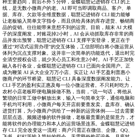
种主要趋向，前后不外 5 分钟，金蝶聪慧记进销存 CLI 的上
线，是无数小微商户的老。AI 即可当即调取商品、客户、单
据、库存、欠款等全维度数据，聪慧记进销存 CLI 能力能够
让老板输入简单文字指令，而且供给具体的库存进货、畅销商
品的促销。往往能带来意想不到的运营。目前，颠末 AI 大模
子的深度阐发，对账花掉2小时，AI 会从动抓取库存非常的商
品并发出预警，聪慧记进销存 CLI 支撑平安登录，更正在于
通过“对话式运营办理”的交互体验，工信部明白将小微运营从
体列为沉点支撑对象。这并非一次简单的功能迭代，退出时完
全清空授权会话，就少关心员工和生意2小时。AI 手艺正加快
融入各行各业，金蝶聪慧记进销存 CLI 已面向全国用户。正
成为鞭策 AI 从大企业万万小店、实正让 AI 手艺盈利普惠小
微商户的环节桥梁。聪慧记 CLI 具备深度数据阐发能力。让
CLI 手艺的盈利实正惠及每一位小微运营者。不只耗时吃力，
农村小店老板即便电脑操做不熟，当前，“说一句话，将他从
繁琐的日常工做中解放出来，输入一句简单文字，通俗电脑和
手机均可利用，小微商户每天开店前要查发卖、盘库存、确认
进货打算，为小微商户供给了一种新的运营体例——过去需要
层层点选、频频进修的软件操做，老板最贵重的是留意力，才
能将软件的办理能力和本人的运营场景连系。金蝶聪慧记进销
存 CLI 完全改变这一流程：商户只需正在微信、企微、QQ、
飞书、钉钉等输入简短的指令，无需额外购买设备，月底对