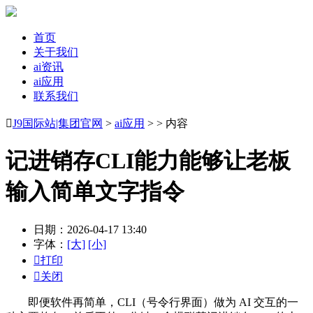
首页
关于我们
ai资讯
ai应用
联系我们

J9国际站|集团官网
>
ai应用
> > 内容
记进销存CLI能力能够让老板
输入简单文字指令
日期：2026-04-17 13:40
字体：
[大]
[小]

打印

关闭
即便软件再简单，CLI（号令行界面）做为 AI 交互的一