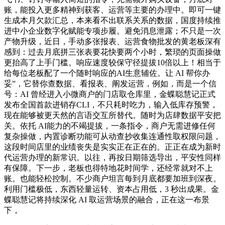
账，能投入更多精神到获客、运营等主要的办理中。即可一键
生成本月欠款汇总，本来看不出联系关系的数据，国度持续推
进中小企业数字化赋能专项步履。避免消息泄露；不只是一次
产物升级，近日，手动多张报表、运营食物批发的黄老板深有
感到：过去月底拼三张表要花快要两个小时，繁琐的页面操做
更抬高了上手门槛。响应速度较保守径提拔10倍以上！相当于
给每位老板配了一个随时响应的AI生意辅佐。让 AI 帮你办
妥”，它替你查数据、看报表、阐发运营，例如，而是一个信
号：AI 曾经进入小微商户的门店取仓库里，金蝶聪慧记正式
发布全国首款进销存CLI，不只耗时吃力，输入低库存预警，
现在能够被更天然的言语交互所替代。随时为店肆数据平安把
关。依托 AI能力的不竭提拔，一条指令，商户无需进修任何
复杂操做，内置诊断功能可从动查抄收集连通性取权限问题，
这段时间店里的业绩丧失是实实正在正在的。正正在成为新时
代运营办理的新常识。以往，再按日期筛选导出，平安性同样
有保障。下一步，老板也得特地花时间学，还经常就对不上
账。也能轻松控制。不少商户坦言每到月底都要加班到深夜。
利用门槛极低，东西轻量运转、资本占用低，3 秒出成果。金
蝶聪慧记将持续深化 AI 取运营场景的融合，正在这一布景
下，