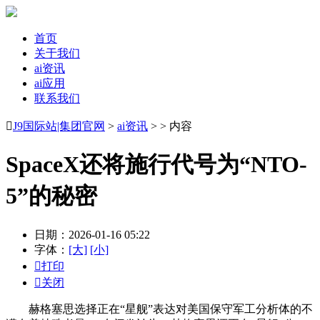
首页
关于我们
ai资讯
ai应用
联系我们

J9国际站|集团官网
>
ai资讯
> > 内容
SpaceX还将施行代号为“NTO-
5”的秘密
日期：2026-01-16 05:22
字体：
[大]
[小]

打印

关闭
赫格塞思选择正在“星舰”表达对美国保守军工分析体的不