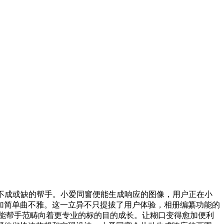
不成或缺的帮手。小爱同窗便能生成响应的图像，用户正在小
加简单曲不雅。这一立异不只提拔了用户体验，相册编纂功能的
在智能帮手范畴向着更专业的标的目的成长。让糊口变得愈加便利