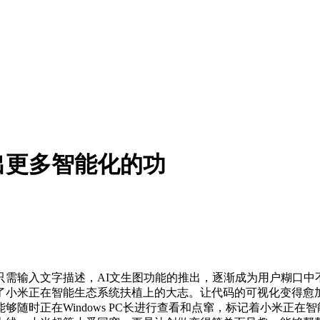
出更多智能化的功
输入文字描述，AI文生图功能的推出，逐渐成为用户糊口中
了小米正在智能生态系统扶植上的大志。让代码的可视化变得愈
随时正在Windows PC长进行查看和点窜，标记着小米正