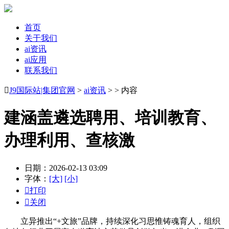
首页
关于我们
ai资讯
ai应用
联系我们

J9国际站|集团官网
>
ai资讯
> > 内容
建涵盖遴选聘用、培训教育、
办理利用、查核激
日期：2026-02-13 03:09
字体：
[大]
[小]

打印

关闭
立异推出“+文旅”品牌，持续深化习思惟铸魂育人，组织