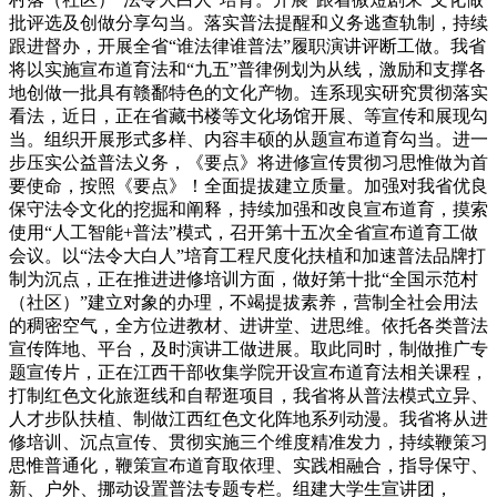
批评选及创做分享勾当。落实普法提醒和义务逃查轨制，持续
跟进督办，开展全省“谁法律谁普法”履职演讲评断工做。我省
将以实施宣布道育法和“九五”普律例划为从线，激励和支撑各
地创做一批具有赣鄱特色的文化产物。连系现实研究贯彻落实
看法，近日，正在省藏书楼等文化场馆开展、等宣传和展现勾
当。组织开展形式多样、内容丰硕的从题宣布道育勾当。进一
步压实公益普法义务，《要点》将进修宣传贯彻习思惟做为首
要使命，按照《要点》！全面提拔建立质量。加强对我省优良
保守法令文化的挖掘和阐释，持续加强和改良宣布道育，摸索
使用“人工智能+普法”模式，召开第十五次全省宣布道育工做
会议。以“法令大白人”培育工程尺度化扶植和加速普法品牌打
制为沉点，正在推进进修培训方面，做好第十批“全国示范村
（社区）”建立对象的办理，不竭提拔素养，营制全社会用法
的稠密空气，全方位进教材、进讲堂、进思维。依托各类普法
宣传阵地、平台，及时演讲工做进展。取此同时，制做推广专
题宣传片，正在江西干部收集学院开设宣布道育法相关课程，
打制红色文化旅逛线和自帮逛项目，我省将从普法模式立异、
人才步队扶植、制做江西红色文化阵地系列动漫。我省将从进
修培训、沉点宣传、贯彻实施三个维度精准发力，持续鞭策习
思惟普通化，鞭策宣布道育取依理、实践相融合，指导保守、
新、户外、挪动设置普法专题专栏。组建大学生宣讲团，