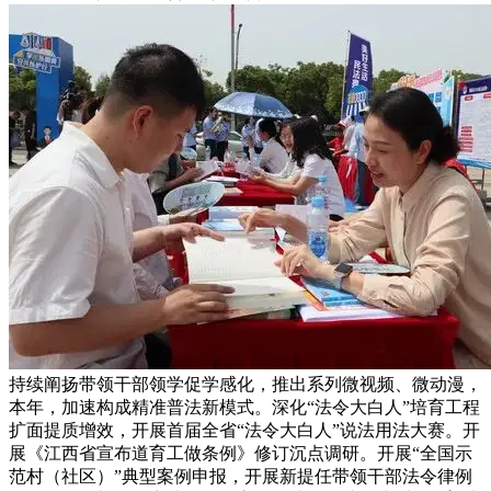
持续阐扬带领干部领学促学感化，推出系列微视频、微动漫，
本年，加速构成精准普法新模式。深化“法令大白人”培育工程
扩面提质增效，开展首届全省“法令大白人”说法用法大赛。开
展《江西省宣布道育工做条例》修订沉点调研。开展“全国示
范村（社区）”典型案例申报，开展新提任带领干部法令律例