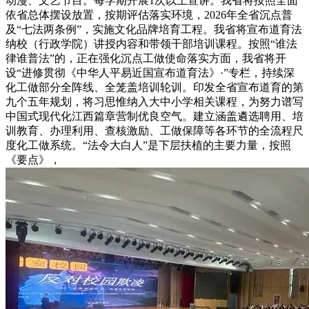
动漫、文艺节目。每学期开展1次以上宣讲。我省将按照全面
依省总体摆设放置，按期评估落实环境，2026年全省沉点普
及“七法两条例”，实施文化品牌培育工程。我省将宣布道育法
纳校（行政学院）讲授内容和带领干部培训课程。按照“谁法
律谁普法”的，正在强化沉点工做使命落实方面，我省将开
设“进修贯彻《中华人平易近国宣布道育法》·”专栏，持续深
化工做部分全阵线、全笼盖培训轮训。印发全省宣布道育的第
九个五年规划，将习思惟纳入大中小学相关课程，为努力谱写
中国式现代化江西篇章营制优良空气。建立涵盖遴选聘用、培
训教育、办理利用、查核激励、工做保障等各环节的全流程尺
度化工做系统。“法令大白人”是下层扶植的主要力量，按照
《要点》，