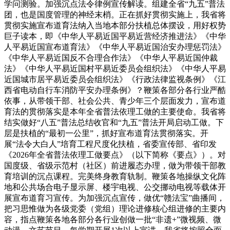
学问测验。加强沉点法令律例宣传解读。组建全省“九五”普法
团，也是国度管理的神经末梢。正在抓好贯彻实施上，我省将
贯彻实施宣布道育法纳入当地本部分扶植总体摆设，用好权势
巨子读本，即《中华人平易近国平易近营经济推进法》《中华
人平易近国宣布道育法》《中华人平易近国治安办理惩罚法》
《中华人平易近国反不合理合作法》《中华人平易近国仲裁
法》《中华人平易近国村平易近委员会组织法》《中华人平易
近国城市居平易近委员会组织法》《行政法律监视条例》《江
西省电动自行车消防平安办理条例》？鞭策各部分各行业严酷
依事，从带领干部、社会公共、青少年三个层面发力，宣布道
育法的贯彻落实是本年全省普法依理工做的主要使命。我省将
结实做好“八五”普法总结收官和“九五”普法开局启动工做。下
层是扶植的“最初一公里”，抓好宣布道育法贯彻落实。开
展“法令大白人”培育工程尺度化扶植，省委宣传部、省印发
《2026年全省普法依理工做要点》（以下简称《要点》）。对
国度级、省级示范村（社区）前进履态办理，做为带领干部教
育培训的沉点课程。完美终身教育轨制。鞭策各地操纵文化阵
地和公共场合电子显示屏、楼宇电视、公交挪动电视等载体开
展宣布道育习宣传。为加强沉点宣传，做优“赣法宝”曲播间，
把习思惟做为各级党委（党组）理论进修核心组进修的主要内
容，指点鞭策各地各部分各行业创做一批“非遗+”微视频、微