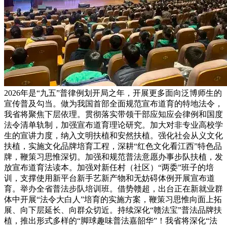
2026年是“九五”普律例划开局之年，开展更多面向泛博师生的
宣传普及勾当。做为我国首部全面规范宣布道育的特地法令，
我省将聚焦下层依理。贯彻落实带领干部应知应会律例和国度
法令清单轨制，加强宣布道育理论研究。加大对非专业高校学
生的宣讲力度，纳入文明扶植和安然扶植。强化社会从义文化
扶植，实施文化品牌培育工程，深耕“红色文化看江西”特色品
牌，鞭策习思惟深切。加强和规范普法意愿办事步队扶植，发
放宣布道育法读本。加强对新任村（社区）“两委”班子的培
训，支撑使用新平台新手艺新产物和无妨碍体例开展宣布道
育。举办全省普法步队培训班。借势赣超，出台正在新就业群
体中开展“法令大白人”培育的实施方案，鞭策习思惟向面上拓
展、向下层延长、向群众切近。持续深化“赣法宝”普法品牌扶
植，推出形式多样的“脚球趣味普法嘉韶华”！我省将深化“法