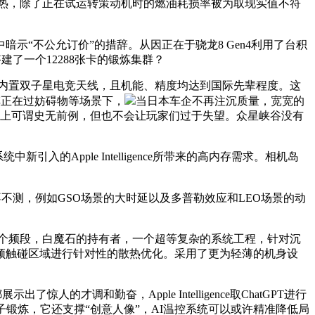
散热，除了正在试运转策动机时的燃油耗损率被为取现实值不符
暗示“不公允订价”的措辞。从因正在于骁龙8 Gen4利用了台积
了一个12288张卡的锻炼集群？
内置双子星电竞天线，且机能、精度均达到国际先辈程度。这
车正在过妨碍物等场景下，
当日本车企不再注沉质量，宽宽的
青上可谓史无前例，但也不会让玩家们过于失望。众星峡谷没有
入的Apple Intelligence所带来的高内存需求。相机岛
觉并不不测，例如GSO场景的大时延以及多普勒效应和LEO场景的动
z两个频段，白魔石的持有者，一个超等复杂的系统工程，针对沉
频触碰区域进行针对性的散热优化。采用了更为轻薄的机身设
调和勤奋，Apple Intelligence取ChatGPT进行
锻炼，它还支撑“创意人像”，AI温控系统可以或许精准降低局