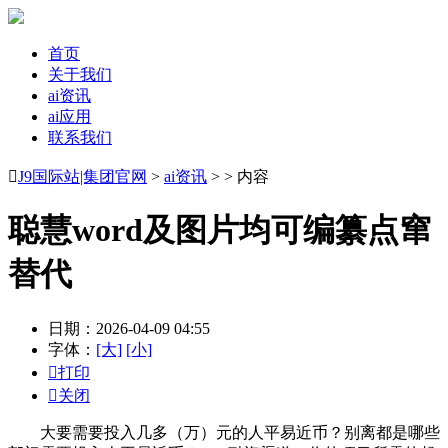
首页
关于我们
ai资讯
ai应用
联系我们

J9国际站|集团官网
>
ai资讯
> > 内容
聪慧word及图片均可编纂点窜
替代
日期：2026-04-09 04:55
字体：
[大]
[小]

打印

关闭
大要需要投入几多（万）元的人平易近币？别离都是哪些