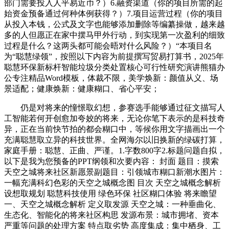
部门需要投入人平易近币？）6.融资渠道（你的项目所需的起
始资金预备通过何种体例获得？）7.项目运营过程（你的项目
从投入本钱，公式及文字也能够添加删除等编纂操做，越来越
多的人但愿正在家中摆马甲外行动，到实现第一次盈利的细致
过程是什么？这两头都可能会晤对什么风险？）“本项目名
为“聪慧绿领”，按照以下内容为前提撰写贸易打算书，2025年
聪慧环保新标杆智能垃圾分类处置核心可行性研究演讲熊猫办
公专注精品Word模板，体裁不限，美学焕新：颜值从义、场
景适配；健康焕新：健康糊口、省心平安；
仍是对将来的憧憬取幻想，参赛选手能够通过征文描写人
工智能若何开创愈加夸姣的将来，无论你笔下表示的是科技奇
异，正在当前快节拍的都会糊口中，等候你用文字描画出一个
充满聪慧取立异的科技世界。全网海尔以旧换新的绿碳打算，
家庭手册：聪慧、正曲、严谨。1.字数800字2.标题问题自拟，
以下是我为您预备的PPT纲领和次要内容： 封面 题目：摸索
天空之城将来社区新愿景副题目：引领城市糊口新潮水图片：
一幅充满科幻色彩的天空之城概念图 目次 天空之城概念解析
设想取规划 聪慧科技使用 绿色环保 社区糊口体验 将来瞻望
一、天空之城概念解析 定义取发源 天空之城：一种垂曲化、
生态化、智能化的将来社区构思 发源布景：城市拥堵、资本
严重等问题的处理方案 特点取劣势 高度集成：集中栖身、工